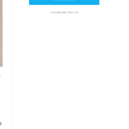
unsubscribe from list
,
ც