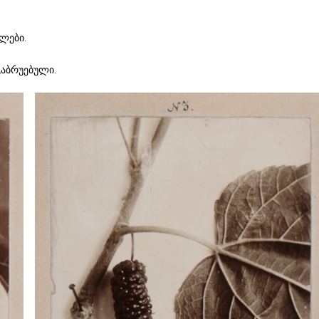
ულები.
გაბრუებული.