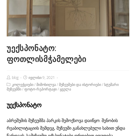
უექსპონატო:
ფოთლისმჭამელები
Post
Post
blog
ივლისი 9, 2021
Author:
published:
Post
კოლექციები
/
მიმოხილვა
/
მუზეუმები და ისტორიები
/
სტუმარი
Category:
მუზეუმში
/
ფოტო-რეპორტაჟი
/
ყველა
უექსპონატო
აბრეშუმის მუზეუმმა პარკის შემოქსოვა დაიწყო. შენობის
რეაბილიტაციის შემდეგ, მუზეუმი განახლებული სახით უნდა
წარდგეს. სამუზეუმო ექსპონატები დროებით იფუთება,