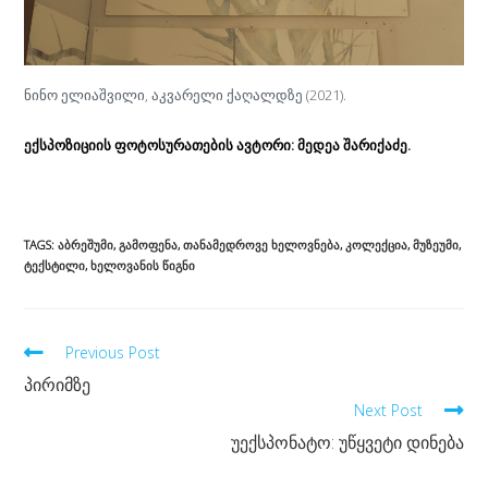
ნინო ელიაშვილი, აკვარელი ქაღალდზე (2021).
ექსპოზიციის ფოტოსურათების ავტორი: მედეა შარიქაძე.
TAGS:
ᲐᲑᲠᲔᲨᲣᲛᲘ
,
ᲒᲐᲛᲝᲤᲔᲜᲐ
,
ᲗᲐᲜᲐᲛᲔᲓᲠᲝᲕᲔ ᲮᲔᲚᲝᲕᲜᲔᲑᲐ
,
ᲙᲝᲚᲔᲥᲪᲘᲐ
,
ᲛᲣᲖᲔᲣᲛᲘ
,
ᲢᲔᲥᲡᲢᲘᲚᲘ
,
ᲮᲔᲚᲝᲕᲐᲜᲘᲡ ᲬᲘᲒᲜᲘ
Read
Previous Post
more
პირიმზე
Next Post
articles
უექსპონატო: უწყვეტი დინება