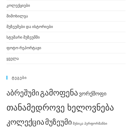
კოლექციები
მიმოხილვა
მუზეუმები და ისტორიები
სტუმარი მუზეუმში
ფოტო-რეპორტაჟი
ყველა
ᲢᲔᲒᲔᲑᲘ
გამოფენა
აბრეშუმი
ვორქშოფი
თანამედროვე ხელოვნება
კოლექცია
მუზეუმი
მუსიკა
პერფორმანსი