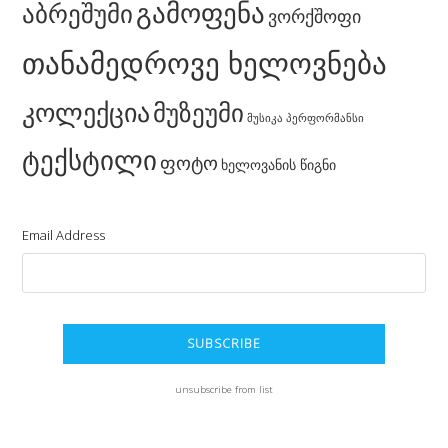
გამოფენა
აბრეშუმი
ვორქშოფი
თანამედროვე ხელოვნება
კოლექცია
მუზეუმი
მუსიკა
პერფორმანსი
ტექსტილი
ფოტო
ხელოვანის წიგნი
Email Address
unsubscribe from list