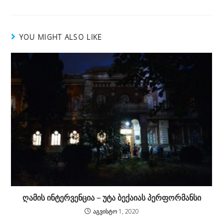
YOU MIGHT ALSO LIKE
ღამის ინტერვენცია – უტა ბექაიას პერფორმანსი
აგვისტო 1, 2020