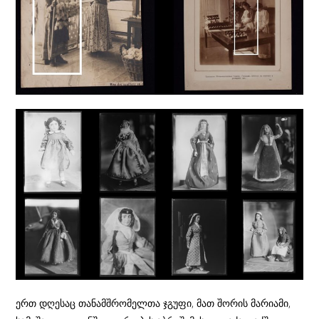
ერთ დღესაც თანამშრომელთა ჯგუფი, მათ შორის მარიამი,