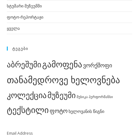
სტუმარი მუზეუმში
ფოტო-რეპორტაჟი
ყველა
ᲢᲔᲒᲔᲑᲘ
გამოფენა
აბრეშუმი
ვორქშოფი
თანამედროვე ხელოვნება
კოლექცია
მუზეუმი
მუსიკა
პერფორმანსი
ტექსტილი
ფოტო
ხელოვანის წიგნი
Email Address