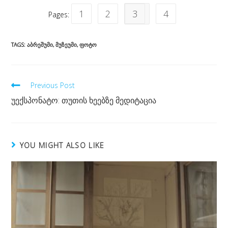
1
2
3
4
Pages:
TAGS:
ᲐᲑᲠᲔᲨᲣᲛᲘ
,
ᲛᲣᲖᲔᲣᲛᲘ
,
ᲤᲝᲢᲝ
Read
Previous Post
more
უექსპონატო: თუთის ხეებზე მედიტაცია
articles
YOU MIGHT ALSO LIKE