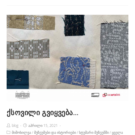
ნაქარგები
ქსოვილი გვიყვება…
Post
Post
blog
აპრილი 15, 2021
Author:
published:
Post
მიმოხილვა
/
მუზეუმები და ისტორიები
/
სტუმარი მუზეუმში
/
ყველა