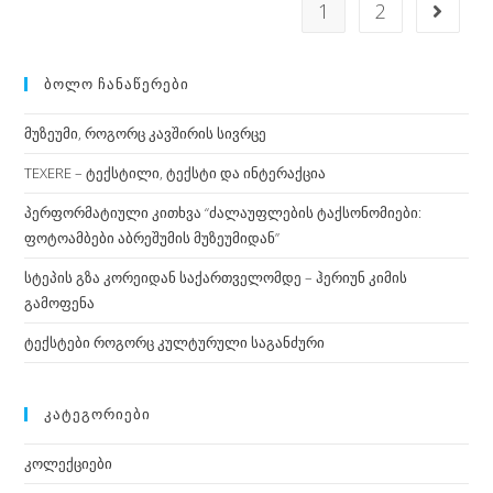
1
2
Go to 
ᲑᲝᲚᲝ ᲩᲐᲜᲐᲬᲔᲠᲔᲑᲘ
მუზეუმი, როგორც კავშირის სივრცე
TEXERE – ტექსტილი, ტექსტი და ინტერაქცია
პერფორმატიული კითხვა “ძალაუფლების ტაქსონომიები:
ფოტოამბები აბრეშუმის მუზეუმიდან”
სტეპის გზა კორეიდან საქართველომდე – ჰერიუნ კიმის
გამოფენა
ტექსტები როგორც კულტურული საგანძური
ᲙᲐᲢᲔᲒᲝᲠᲘᲔᲑᲘ
კოლექციები