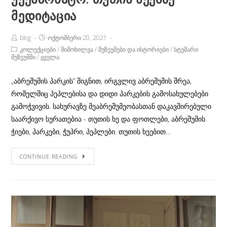
მედიტაცია
Post
Post
blog
ოქტომბერი 20, 2021
Author:
published:
Post
კოლექციები
/
მიმოხილვა
/
მუზეუმები და ისტორიები
/
სტუმარი
Category:
მუზეუმში
/
ყველა
„აბრეშუმის პარკის“ შიგნით, ირგვლივ აბრეშუმის შრეა,
რომელშიც პეპლებისა და დიდი პარკების გამოსახულებები
გამოჭვივის. სახურავზე მეაბრეშუმეობასთან დაკავშირებული
საარქივო სურათებია - თუთის ხე და ფოთლები, აბრეშუმის
ჭიები, პარკები, ჭუპრი, პეპლები. თუთის ხეებით…
უექსპონატო:
CONTINUE READING
თუთის
ხეებზე
მედიტაცია