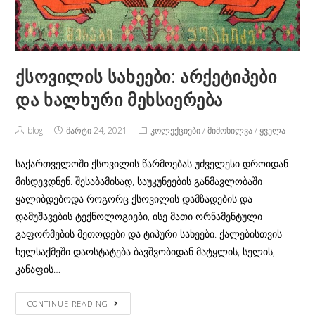
ქსოვილის სახეები: არქეტიპები
და ხალხური მეხსიერება
Post
Post
Post
blog
მარტი 24, 2021
კოლექციები
/
მიმოხილვა
/
ყველა
Author:
published:
Category:
საქართველოში ქსოვილის წარმოებას უძველესი დროიდან
მისდევდნენ. შესაბამისად, საუკუნეების განმავლობაში
ყალიბდებოდა როგორც ქსოვილის დამზადების და
დამუშავების ტექნოლოგიები, ისე მათი ორნამენტული
გაფორმების მეთოდები და ტიპური სახეები. ქალებისთვის
ხელსაქმეში დაოსტატება ბავშვობიდან მატყლის, სელის,
კანაფის…
ქსოვილის
CONTINUE READING