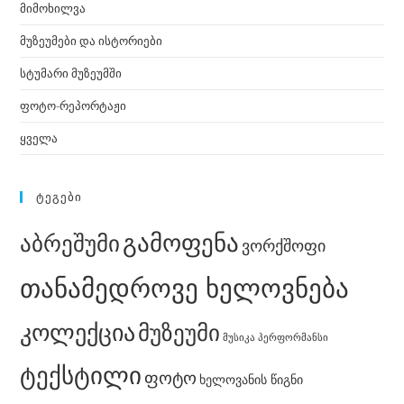
მიმოხილვა
მუზეუმები და ისტორიები
სტუმარი მუზეუმში
ფოტო-რეპორტაჟი
ყველა
ᲢᲔᲒᲔᲑᲘ
გამოფენა
აბრეშუმი
ვორქშოფი
თანამედროვე ხელოვნება
კოლექცია
მუზეუმი
მუსიკა
პერფორმანსი
ტექსტილი
ფოტო
ხელოვანის წიგნი