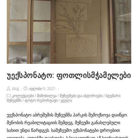
უექსპონატო: ფოთლისმჭამელები
Post
Post
blog
ივლისი 9, 2021
Author:
published:
Post
კოლექციები
/
მიმოხილვა
/
მუზეუმები და ისტორიები
/
სტუმარი
Category:
მუზეუმში
/
ფოტო-რეპორტაჟი
/
ყველა
უექსპონატო აბრეშუმის მუზეუმმა პარკის შემოქსოვა დაიწყო.
შენობის რეაბილიტაციის შემდეგ, მუზეუმი განახლებული
სახით უნდა წარდგეს. სამუზეუმო ექსპონატები დროებით
იფუთება, ყუთებში თავსდება. სპეციალურად ამ სივრცისთვის