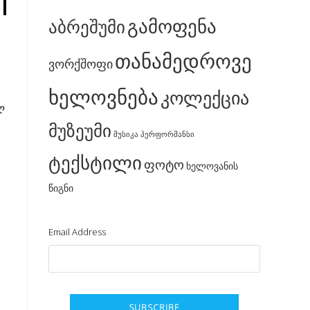
გამოფენა
აბრეშუმი
თანამედროვე
ვორქშოფი
ხელოვნება
კოლექცია
ლ
მუზეუმი
მუსიკა
პერფორმანსი
ტექსტილი
ფოტო
ხელოვანის
წიგნი
Email Address