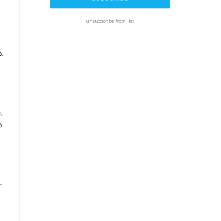
unsubscribe from list
.
,
ა
–